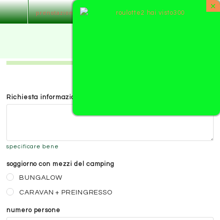
×
prenotazione di mezzi del camping
Home
Soggiornare con...
Nella natura
Richiesta informazioni
Il Camping
Servizi
specificare bene
Occasioni
soggiorno con mezzi del camping
Foto
BUNGALOW
CARAVAN + PREINGRESSO
Contatta
numero persone